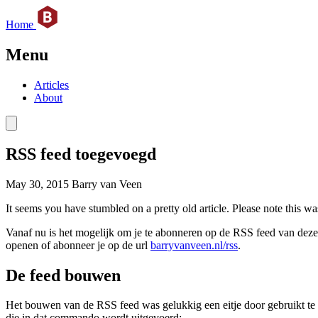
Home
Menu
Articles
About
RSS feed toegevoegd
May 30, 2015
Barry van Veen
It seems you have stumbled on a pretty old article. Please note this w
Vanaf nu is het mogelijk om je te abonneren op de RSS feed van deze
openen of abonneer je op de url
barryvanveen.nl/rss
.
De feed bouwen
Het bouwen van de RSS feed was gelukkig een eitje door gebruikt t
die in dat commando wordt uitgevoerd: