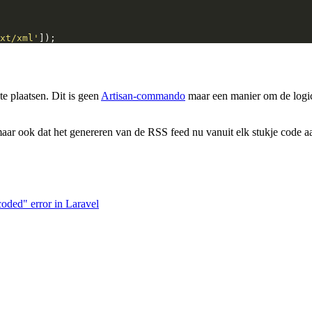
xt/xml'
]);
e plaatsen. Dit is geen
Artisan-commando
maar een manier om de logica
 maar ook dat het genereren van de RSS feed nu vanuit elk stukje code aan
oded" error in Laravel