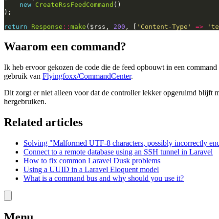
new
CreateRssFeedCommand
()
);
return
Response
::
make
(
$rss
,
200
,
[
'Content-Type'
=>
'te
Waarom een command?
Ik heb ervoor gekozen de code die de feed opbouwt in een command t
gebruik van
Flyingfoxx/CommandCenter
.
Dit zorgt er niet alleen voor dat de controller lekker opgeruimd blijft
hergebruiken.
Related articles
Solving "Malformed UTF-8 characters, possibly incorrectly enc
Connect to a remote database using an SSH tunnel in Laravel
How to fix common Laravel Dusk problems
Using a UUID in a Laravel Eloquent model
What is a command bus and why should you use it?
Menu