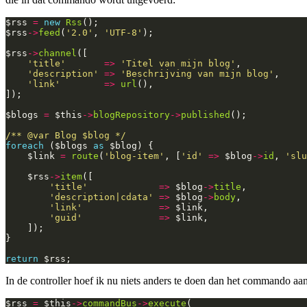
$rss
=
new
Rss
();
$rss
->
feed
(
'2.0'
,
'UTF-8'
);
$rss
->
channel
([
'title'
=>
'Titel van mijn blog'
,
'description'
=>
'Beschrijving van mijn blog'
,
'link'
=>
url
(),
]);
$blogs
=
$this
->
blogRepository
->
published
();
/** @var Blog $blog */
foreach
(
$blogs
as
$blog
)
{
$link
=
route
(
'blog-item'
,
[
'id'
=>
$blog
->
id
,
'slu
$rss
->
item
([
'title'
=>
$blog
->
title
,
'description|cdata'
=>
$blog
->
body
,
'link'
=>
$link
,
'guid'
=>
$link
,
]);
}
return
$rss
;
In de controller hoef ik nu niets anders te doen dan het commando aa
$rss
=
$this
->
commandBus
->
execute
(