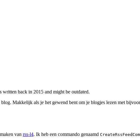
as written back in 2015 and might be outdated.
 blog. Makkelijk als je het gewend bent om je blogjes lezen met bijvo
e maken van
rss-l4
. Ik heb een commando genaamd
CreateRssFeedCom