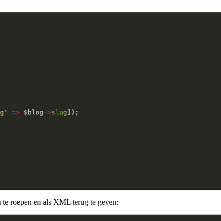
g'
=>
$blog
->
slug
]);
n te roepen en als XML terug te geven: